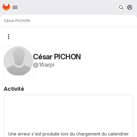
Page d'accueil
Passer au contenu principal
M
César PICHON
Autres actions
César PICHON
@16arpi
Activité
Chargement en cours
Une erreur s'est produite lors du chargement du calendrier