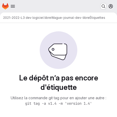
Page d'accueil
Passer au contenu principal
M
2021-2022-L3 dev logiciel libre
Wague-journal-dev-libre
Étiquettes
Le dépôt n’a pas encore
d'étiquette
Utilisez la commande git tag pour en ajouter une autre :
git tag -a v1.4 -m 'version 1.4'