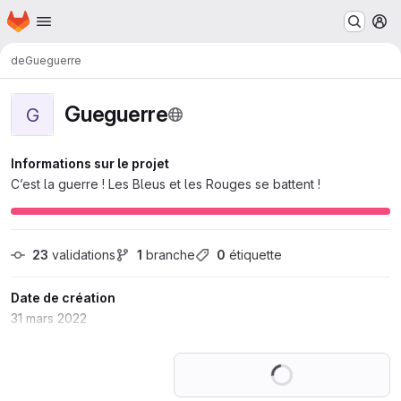
Page d'accueil
Passer au contenu principal
M
de
Gueguerre
Gueguerre
G
Informations sur le projet
C’est la guerre ! Les Bleus et les Rouges se battent !
23
 validations
1
 branche
0
 étiquette
Date de création
31 mars 2022
Chargement en co