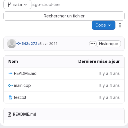
main
algo-struct-trie
Rechercher un fichier
Code
Act
Historique
542d272a
8 avr. 2022
Nom
Dernière mise à jour
README.md
Il y a 4 ans
main.cpp
Il y a 4 ans
test.txt
Il y a 4 ans
README.md