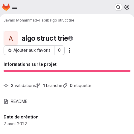
Page d'accueil
Passer au contenu principal
M
Javaid Mohammad-Habib
algo struct trie
algo struct trie
A
Ajouter aux favoris
0
Actions
ID du projet : 1330
Informations sur le projet
2
 validations
1
 branche
0
 étiquette
README
Date de création
7 avril 2022