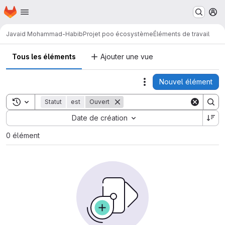
Page d'accueil
Passer au contenu principal
M
Javaid Mohammad-Habib
Projet poo écosystème
Éléments de travail
Tous les éléments
Ajouter une vue
Nouvel élément
Actions
Toggle search history
Statut
est
Ouvert
Sort by:
Date de création
0 élément