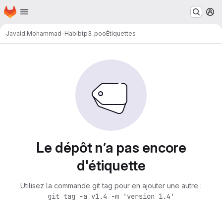
Page d'accueil
Passer au contenu principal
M
Javaid Mohammad-Habib
tp3_poo
Étiquettes
Le dépôt n’a pas encore
d'étiquette
Utilisez la commande git tag pour en ajouter une autre :
git tag -a v1.4 -m 'version 1.4'