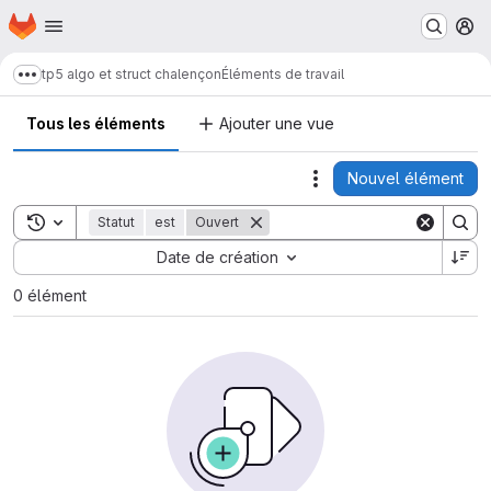
Page d'accueil
Passer au contenu principal
M
tp5 algo et struct chalençon
Éléments de travail
Afficher davantage de fils d'Ariane
Tous les éléments
Ajouter une vue
Nouvel élément
Actions
Toggle search history
Statut
est
Ouvert
Sort by:
Date de création
0 élément