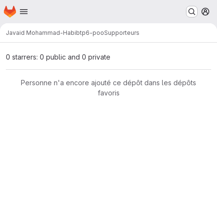
Page d'accueil
Passer au contenu principal
M
Javaid Mohammad-Habib
tp6-poo
Supporteurs
0 starrers: 0 public and 0 private
Personne n'a encore ajouté ce dépôt dans les dépôts
favoris