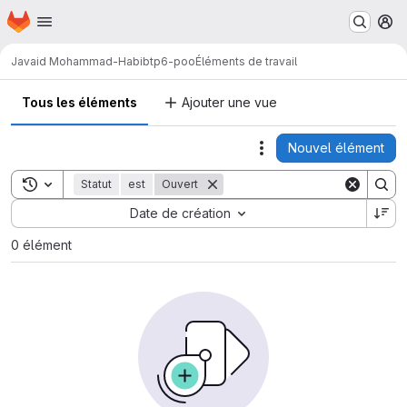
Page d'accueil
Passer au contenu principal
M
Javaid Mohammad-Habib
tp6-poo
Éléments de travail
Tous les éléments
Ajouter une vue
Nouvel élément
Actions
Toggle search history
Statut
est
Ouvert
Sort by:
Date de création
0 élément