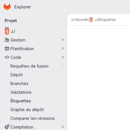
Page d'accueil
Passer au contenu principal
Explorer
Navigation principale
JJ Bourdin
JJ
Étiquettes
Projet
JJ
Gestion
Planification
Code
Requêtes de fusion
-
Dépôt
Branches
Validations
Étiquettes
Graphe du dépôt
Comparer les révisions
Compilation