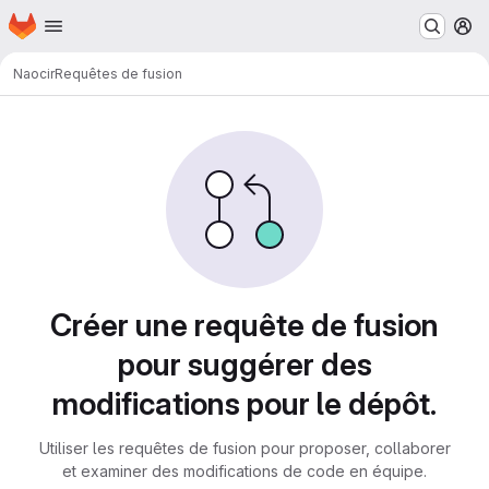
Page d'accueil
Passer au contenu principal
M
N
aocir
Requêtes de fusion
Requêtes de fusion
Créer une requête de fusion
pour suggérer des
modifications pour le dépôt.
Utiliser les requêtes de fusion pour proposer, collaborer
et examiner des modifications de code en équipe.