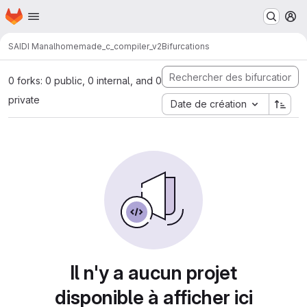
Page d'accueil
Passer au contenu principal
M
SAIDI Manal
homemade_c_compiler_v2
Bifurcations
0 forks: 0 public, 0 internal, and 0
private
Date de création
Il n'y a aucun projet
disponible à afficher ici