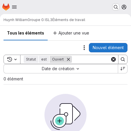
Page d'accueil
Passer au contenu principal
M
Huynh William
Groupe G ISL3
Éléments de travail
Tous les éléments
Ajouter une vue
Nouvel élément
Actions
Toggle search history
Statut
est
Ouvert
Sort by:
Date de création
0 élément