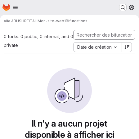
Page d'accueil
Passer au contenu principal
M
Alia ABUSHREITAH
Mon-site-web1
Bifurcations
0 forks: 0 public, 0 internal, and 0
private
Date de création
Il n'y a aucun projet
disponible à afficher ici