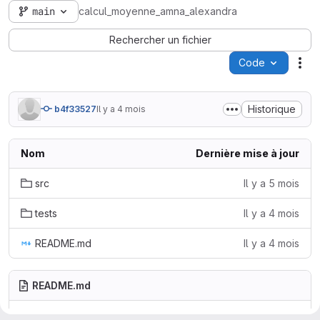
main
calcul_moyenne_amna_alexandra
Rechercher un fichier
Code
Act
Historique
b4f33527
Il y a 4 mois
Nom
Dernière mise à jour
src
Il y a 5 mois
tests
Il y a 4 mois
README.md
Il y a 4 mois
README.md