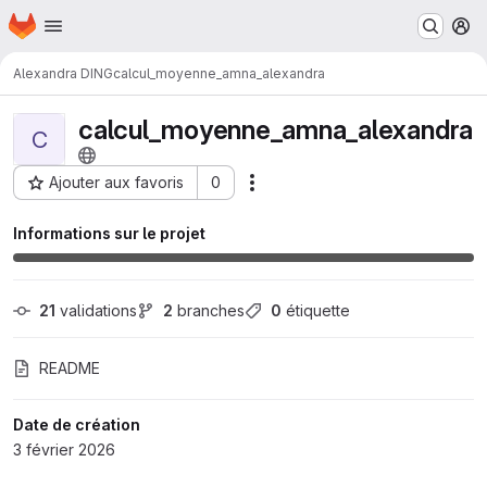
Page d'accueil
Passer au contenu principal
M
Alexandra DING
calcul_moyenne_amna_alexandra
calcul_moyenne_amna_alexandra
C
Ajouter aux favoris
0
Actions
ID du projet : 2592
Informations sur le projet
21
 validations
2
 branches
0
 étiquette
README
Date de création
3 février 2026