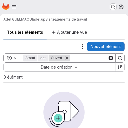
Page d'accueil
Passer au contenu principal
M
Adel GUELMAOUI
adel.up8.site
Éléments de travail
Tous les éléments
Ajouter une vue
Nouvel élément
Actions
Toggle search history
Statut
est
Ouvert
Sort by:
Date de création
0 élément