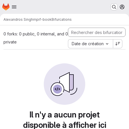
Page d'accueil
Passer au contenu principal
M
Alexandros Singh
mpif-book
Bifurcations
0 forks: 0 public, 0 internal, and 0
private
Date de création
Il n'y a aucun projet
disponible à afficher ici