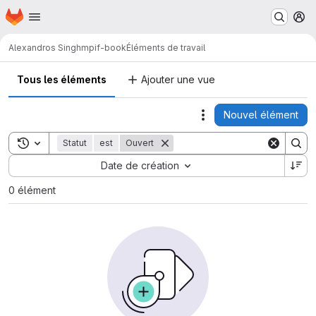
Page d'accueil
Passer au contenu principal
M
Alexandros Singh
mpif-book
Éléments de travail
Tous les éléments
Ajouter une vue
Nouvel élément
Actions
Toggle search history
Statut
est
Ouvert
Sort by:
Date de création
0 élément