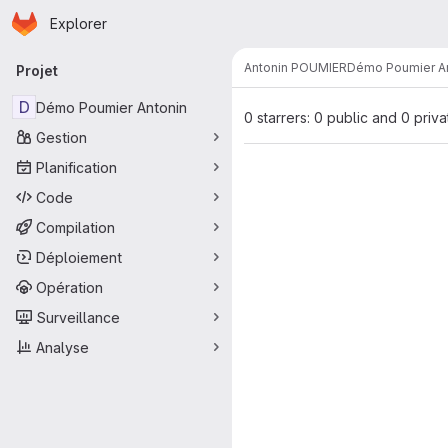
Page d'accueil
Passer au contenu principal
Explorer
Navigation principale
Antonin POUMIER
Démo Poumier A
Projet
D
Démo Poumier Antonin
0 starrers: 0 public and 0 priva
Gestion
Planification
Code
Compilation
Déploiement
Opération
Surveillance
Analyse