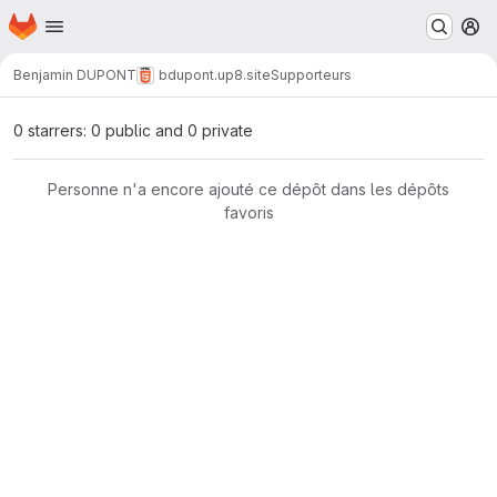
Page d'accueil
Passer au contenu principal
M
Benjamin DUPONT
bdupont.up8.site
Supporteurs
0 starrers: 0 public and 0 private
Personne n'a encore ajouté ce dépôt dans les dépôts
favoris