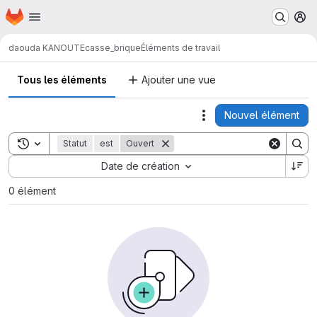
Page d'accueil
Passer au contenu principal
M
daouda KANOUTE
casse_brique
Éléments de travail
Tous les éléments
Ajouter une vue
Nouvel élément
Actions
Toggle search history
Statut
est
Ouvert
Sort by:
Date de création
0 élément