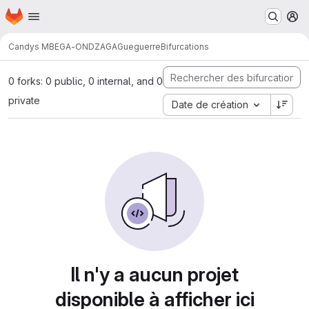
Page d'accueil
Passer au contenu principal
M
Candys MBEGA-ONDZAGA
Gueguerre
Bifurcations
0 forks: 0 public, 0 internal, and 0
private
Date de création
Il n'y a aucun projet
disponible à afficher ici