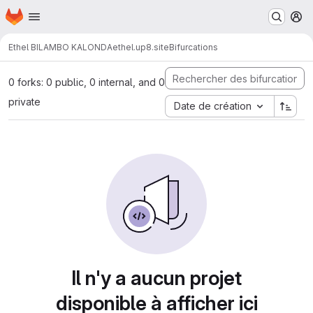
Page d'accueil
Passer au contenu principal
M
Ethel BILAMBO KALONDA
ethel.up8.site
Bifurcations
0 forks: 0 public, 0 internal, and 0
private
Date de création
Il n'y a aucun projet
disponible à afficher ici