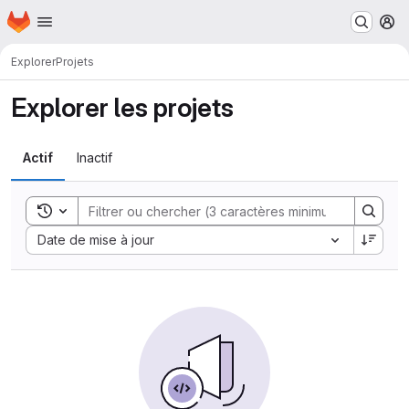
Page d'accueil
Passer au contenu principal
M
Explorer
Projets
Explorer les projets
Actif
Inactif
Toggle search history
Sort by:
Date de mise à jour