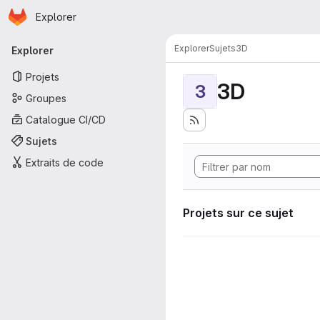
Page d'accueil
Passer au contenu principal
Explorer
Navigation principale
Explorer
Sujets
3D
Explorer
Projets
3D
3
Groupes
Catalogue CI/CD
Sujets
Extraits de code
Projets sur ce sujet