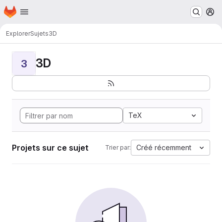
Page d'accueil
Passer au contenu principal
M
Explorer
Sujets
3D
3D
3
TeX
Projets sur ce sujet
Créé récemment
Trier par: