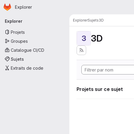
Page d'accueil
Passer au contenu principal
Explorer
Navigation principale
Explorer
Sujets
3D
Explorer
Projets
3D
3
Groupes
Catalogue CI/CD
Sujets
Extraits de code
Projets sur ce sujet