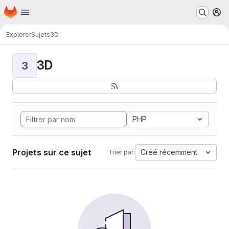
Page d'accueil
Passer au contenu principal
M
Explorer
Sujets
3D
3D
3
PHP
Projets sur ce sujet
Créé récemment
Trier par: