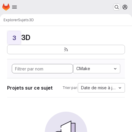
Page d'accueil
Passer au contenu principal
M
Explorer
Sujets
3D
3D
3
CMake
Projets sur ce sujet
Date de mise à jour
Trier par: