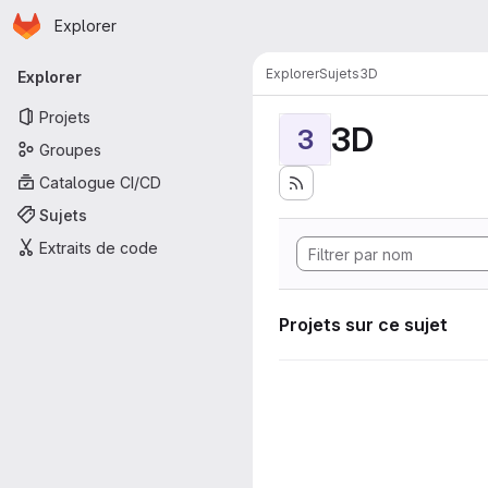
Page d'accueil
Passer au contenu principal
Explorer
Navigation principale
Explorer
Sujets
3D
Explorer
Projets
3D
3
Groupes
Catalogue CI/CD
Sujets
Extraits de code
Projets sur ce sujet