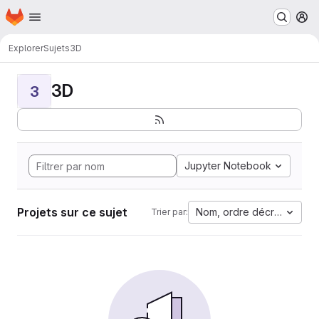
Page d'accueil
Passer au contenu principal
M
Explorer
Sujets
3D
3D
3
Jupyter Notebook
Projets sur ce sujet
Nom, ordre décroissant
Trier par: