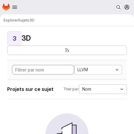
Page d'accueil
Passer au contenu principal
M
Explorer
Sujets
3D
3D
3
LLVM
Projets sur ce sujet
Nom
Trier par: