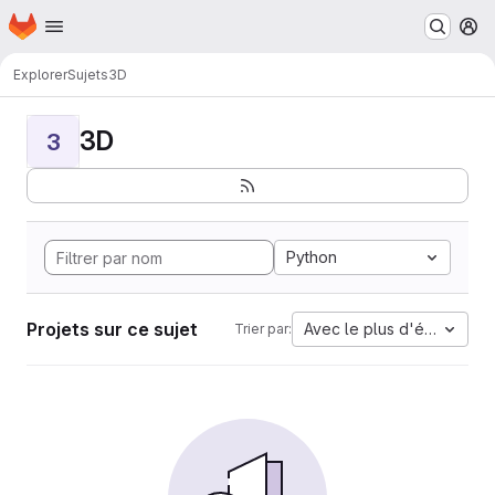
Page d'accueil
Passer au contenu principal
M
Explorer
Sujets
3D
3D
3
Python
Projets sur ce sujet
Avec le plus d'étoiles
Trier par: