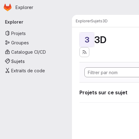
Page d'accueil
Passer au contenu principal
Explorer
Navigation principale
Explorer
Sujets
3D
Explorer
Projets
3D
3
Groupes
Catalogue CI/CD
Sujets
Extraits de code
Projets sur ce sujet