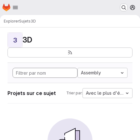
Page d'accueil
Passer au contenu principal
M
Explorer
Sujets
3D
3D
3
Assembly
Projets sur ce sujet
Avec le plus d'étoiles
Trier par: