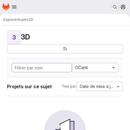
Page d'accueil
Passer au contenu principal
M
Explorer
Sujets
3D
3D
3
OCaml
Projets sur ce sujet
Date de mise à jour
Trier par: