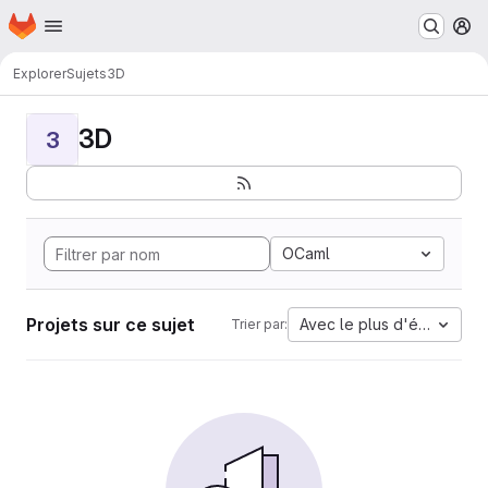
Page d'accueil
Passer au contenu principal
M
Explorer
Sujets
3D
3D
3
OCaml
Projets sur ce sujet
Avec le plus d'étoiles
Trier par: