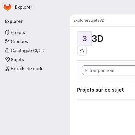
Page d'accueil
Passer au contenu principal
Explorer
Navigation principale
Explorer
Sujets
3D
Explorer
Projets
3D
3
Groupes
Catalogue CI/CD
Sujets
Extraits de code
Projets sur ce sujet