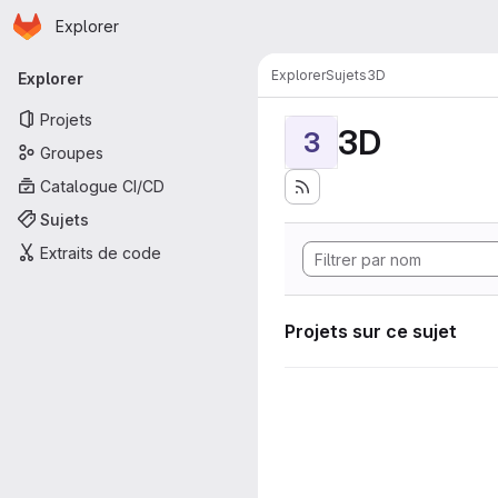
Page d'accueil
Passer au contenu principal
Explorer
Navigation principale
Explorer
Sujets
3D
Explorer
Projets
3D
3
Groupes
Catalogue CI/CD
Sujets
Extraits de code
Projets sur ce sujet