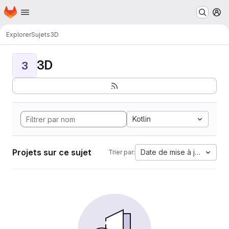
Page d'accueil
Passer au contenu principal
M
Explorer
Sujets
3D
3D
3
Kotlin
Projets sur ce sujet
Date de mise à jour
Trier par: