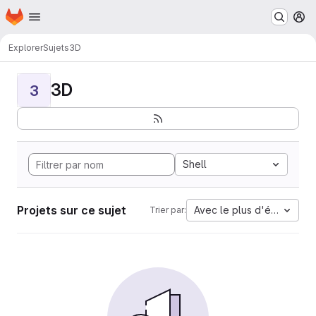
Page d'accueil
Passer au contenu principal
M
Explorer
Sujets
3D
3D
3
Shell
Projets sur ce sujet
Avec le plus d'étoiles
Trier par: