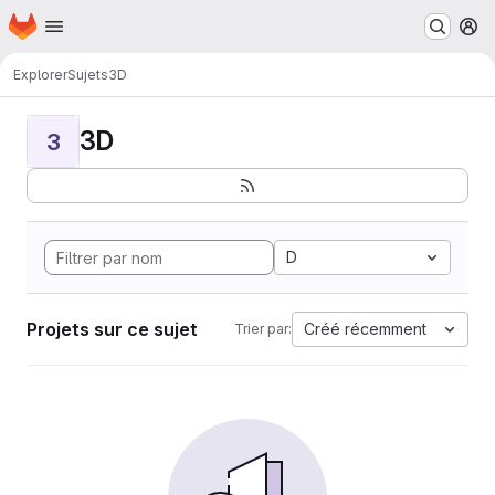
Page d'accueil
Passer au contenu principal
M
Explorer
Sujets
3D
3D
3
D
Projets sur ce sujet
Créé récemment
Trier par: