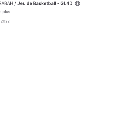
ketball - GL4D
 RABAH /
Jeu de Basketball - GL4D
e plus
. 2022