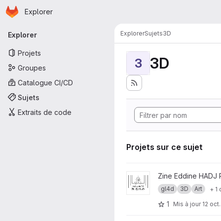
Page d'accueil
Passer au contenu principal
Explorer
Navigation principale
Explorer
Sujets
3D
Explorer
Projets
3D
3
Groupes
Catalogue CI/CD
Sujets
Extraits de code
Projets sur ce sujet
Afficher le projet Recursive
Zine Eddine HADJ
gl4d
3D
Art
+ 1 
1
Mis à jour
12 oct