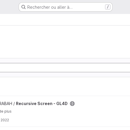
Rechercher ou aller à…
/
 Screen - GL4D
 RABAH /
Recursive Screen - GL4D
de plus
. 2022