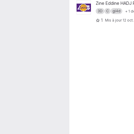
Afficher le projet Jeu de Bas
Zine Eddine HADJ
3D
C
gl4d
+ 1 d
1
Mis à jour
12 oct