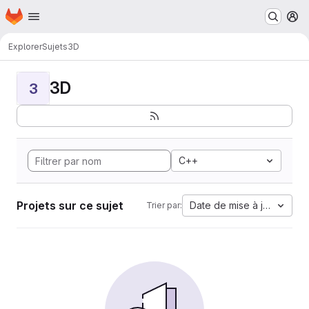
Page d'accueil
Passer au contenu principal
M
Explorer
Sujets
3D
3D
3
C++
Projets sur ce sujet
Date de mise à jour
Trier par: