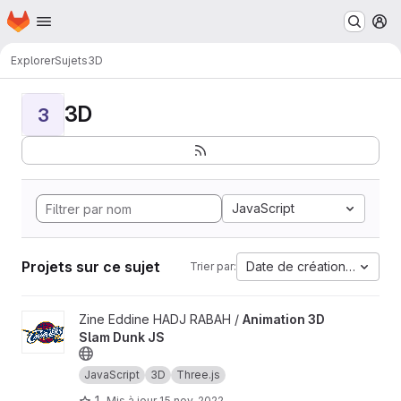
Page d'accueil
Passer au contenu principal
M
Explorer
Sujets
3D
3D
3
JavaScript
Projets sur ce sujet
Date de création la plus 
Trier par:
Afficher le projet Animation 3D Slam Dunk JS
Zine Eddine HADJ RABAH /
Animation 3D
Slam Dunk JS
JavaScript
3D
Three.js
1
Mis à jour
15 nov. 2022