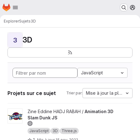
Page d'accueil
Passer au contenu principal
M
Explorer
Sujets
3D
3D
3
JavaScript
Projets sur ce sujet
Mise à jour la plus ancien
Trier par:
Afficher le projet Animation 3D Slam Dunk JS
Zine Eddine HADJ RABAH /
Animation 3D
Slam Dunk JS
JavaScript
3D
Three.js
1
Mis à jour
15 nov. 2022