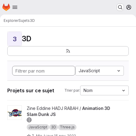
Page d'accueil
Passer au contenu principal
M
Explorer
Sujets
3D
3D
3
JavaScript
Projets sur ce sujet
Nom
Trier par:
Afficher le projet Animation 3D Slam Dunk JS
Zine Eddine HADJ RABAH /
Animation 3D
Slam Dunk JS
JavaScript
3D
Three.js
1
Mis à jour
15 nov. 2022