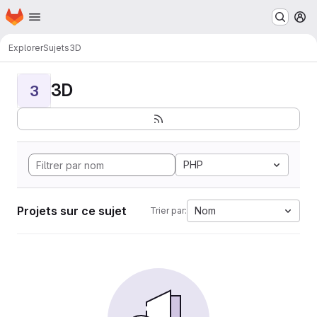
Page d'accueil
Passer au contenu principal
M
Explorer
Sujets
3D
3D
3
PHP
Projets sur ce sujet
Nom
Trier par: