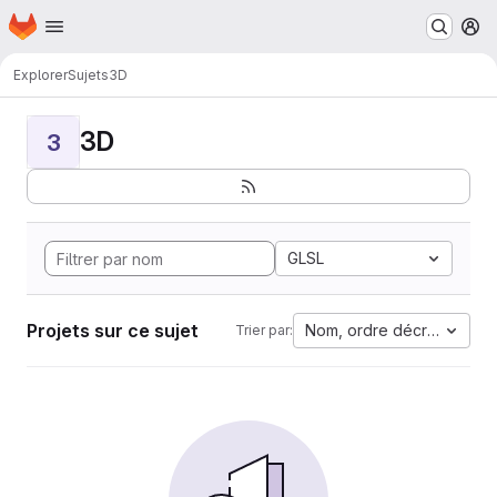
Page d'accueil
Passer au contenu principal
M
Explorer
Sujets
3D
3D
3
GLSL
Projets sur ce sujet
Nom, ordre décroissant
Trier par: