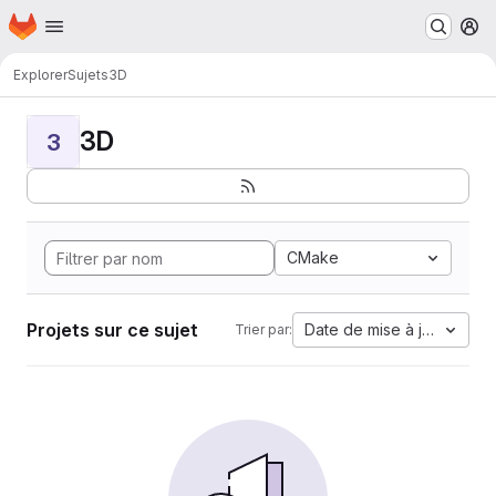
Page d'accueil
Passer au contenu principal
M
Explorer
Sujets
3D
3D
3
CMake
Projets sur ce sujet
Date de mise à jour
Trier par: